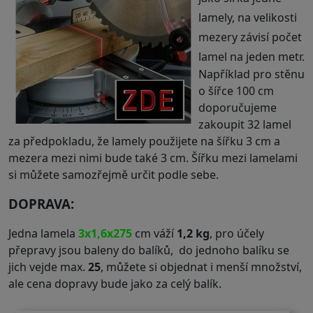
lamely, na velikosti
mezery závisí počet
lamel na jeden metr.
Například pro stěnu
o šířce 100 cm
doporučujeme
zakoupit 32 lamel
za předpokladu, že lamely použijete na šířku 3 cm a
mezera mezi nimi bude také 3 cm. Šířku mezi lamelami
si můžete samozřejmě určit podle sebe.
DOPRAVA:
Jedna lamela
3x1,6x275
cm váží
1,2 kg
, pro účely
přepravy jsou baleny do balíků, do jednoho balíku se
jich vejde max.
25
, můžete si objednat i menší množství,
ale cena dopravy bude jako za celý balík.