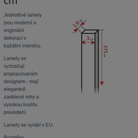
cm
Jednotlivé lamely
jsou moderní a
originální
dekorací v
každém interiéru.
Lamely se
vyznačují
propracovaným
designem - mají
elegantně
zaoblené rohy a
vysokou kvalitu
provedení.
Lamely se vy
rábí v EU.
Rozměry: