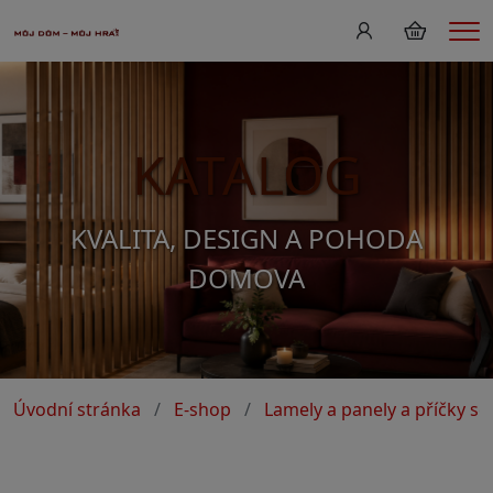
Me
KATALOG
KVALITA, DESIGN A POHODA
DOMOVA
Úvodní stránka
E-shop
Lamely a panely a příčky s