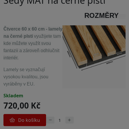
Šedý MAT na černé plsti
ROZMĚRY
......
Čtverce 60 x 60 cm - lamely
na černé plsti
využijete tam
kde můžete využít svou
fantazii a zároveň odhlučnit
interiér.
Lamely se vyznačují
vysokou kvalitou, jsou
vyráběny v EU.
skladem
720,00 Kč
Do košíku