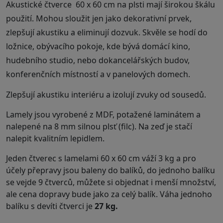
Akustické čtverce 60 x 60 cm na plsti mají širokou škálu
použití. Mohou sloužit jen jako dekorativní prvek,
zlepšují akustiku a eliminují dozvuk. Skvěle se hodí do
ložnice, obývacího pokoje, kde bývá domácí kino,
hudebního studio, nebo dokancelářských budov,
konferenčních místností a v panelových domech.
Zlepšují akustiku interiéru a izolují zvuky od sousedů.
Lamely jsou vyrobené z MDF, potažené laminátem a
nalepené na 8 mm silnou plsť (filc). Na zeď je stačí
nalepit kvalitním lepidlem.
Jeden čtverec s lamelami 60 x 60 cm váží 3 kg a pro
účely přepravy jsou baleny do balíků, do jednoho balíku
se vejde 9 čtverců, můžete si objednat i menší množství,
ale cena dopravy bude jako za celý balík. Váha jednoho
balíku s devíti čtverci je
27 kg.