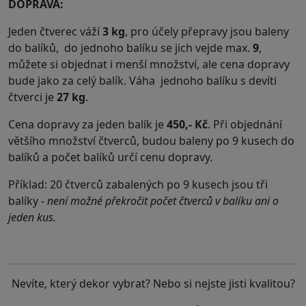
DOPRAVA:
Jeden čtverec váží
3 kg
, pro účely přepravy jsou baleny
do balíků, do jednoho balíku se jich vejde max.
9
,
můžete si objednat i menší množství, ale cena dopravy
bude jako za celý balík. Váha
jednoho
balíku
s devíti
čtverci je
27
kg
.
Cena dopravy za jeden balík je
450,- Kč
. Při objednání
většího množství čtverců, budou baleny po 9 kusech do
balíků a počet balíků určí cenu dopravy.
Příklad: 20 čtverců zabalených po 9 kusech jsou tři
balíky -
není možné překročit počet čtverců v balíku ani o
jeden kus.
Nevíte, který dekor vybrat? Nebo si nejste jisti kvalitou?