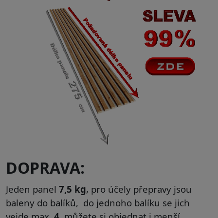
DOPRAVA:
Jeden panel
7,5 kg
, pro účely přepravy jsou
baleny do balíků, do jednoho balíku se jich
vejde max.
4
, můžete si objednat i menší