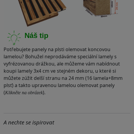
Náš tip
Potřebujete panely na plsti olemovat koncovou
lamelou? Bohužel neprodáváme speciální lamely s
vyfrézovanou drážkou, ale můžeme vám nabídnout
koupi lamely 3x4 cm ve stejném dekoru, u které si
můžete zúžit delší stranu na 24 mm (16 lamela+8mm
plsť) a takto upravenou lamelou olemovat panely
(
).
Klikněte na obrázek
.
A nechte se ispirovat