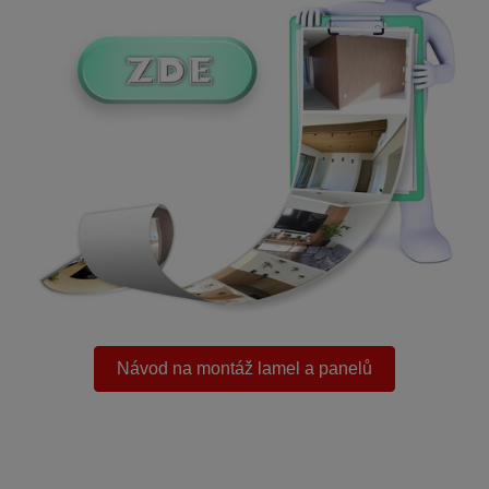
.
Návod na montáž lamel a panelů