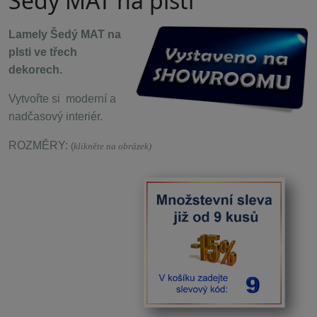
Šedý MAT na plsti
Lamely Šedý MAT na
plsti ve třech
dekorech.
Vytvořte si moderní a
nadčasový interiér.
ROZMĚRY:
(
klikněte na obrázek)