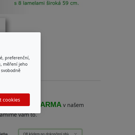
é, preferenční,
, měření jeho
e svobodně
t cookies
ZDARMA
í vyzvednout
v našem
námíme vám to.