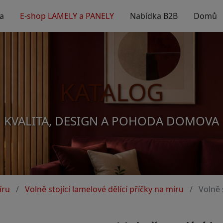
a
E-shop LAMELY a PANELY
Nabídka B2B
Domů
KATALOG
KVALITA, DESIGN A POHODA DOMOVA
íru
Volně stojící lamelové dělící příčky na míru
Volně 