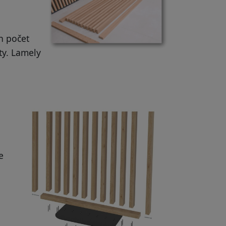
ch počet
ty. Lamely
e