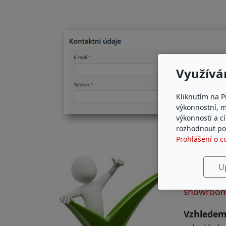
Využívá
Kliknutím na P
výkonnostní, 
výkonnosti a c
rozhodnout pod
Prohlášení o c
.
U
Na míru v
showroo
Vzhledem