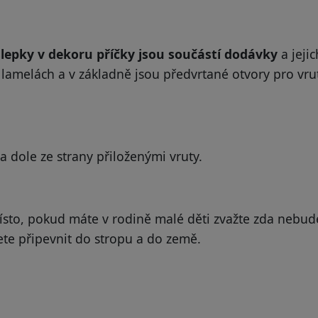
lepky v dekoru příčky jsou součástí dodávky
a jeji
h lamelách a v základně jsou předvrtané otvory pro vru
a dole ze strany přiloženými vruty.
ísto, pokud máte v rodině malé děti zvažte zda nebud
ete připevnit do stropu a do země.
.