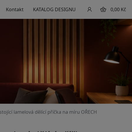
Kontakt
KATALOG DESIGNU
0,00 Kč
stojící lamelová dělící příčka na míru OŘECH