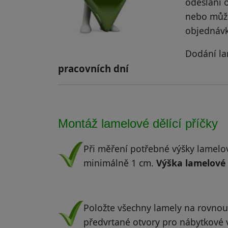
odeslání 
nebo může
objednávk
Dodání la
pracovních dní
Montáž lamelové dělící příčky
Při měření potřebné výšky lamelov
minimálně 1 cm.
Výška lamelové 
.
Položte všechny lamely na rovnou
předvrtané otvory pro nábytkové v