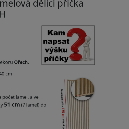
amelová dělící příčka
CH
 dekoru
Ořech
.
x40 cm
 počet lamel, a ve
51 cm
ky
(7 lamel) do