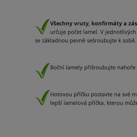
.
Všechny vruty, konfirmáty a zás
určuje počet lamel. V jednotlivýc
se základnou pevně sešroubujte k sobě.
.
Boční lamely přišroubujte nahoře 
.
Hotovou příčku postavte na své m
lepší lamelová příčka, kterou můž