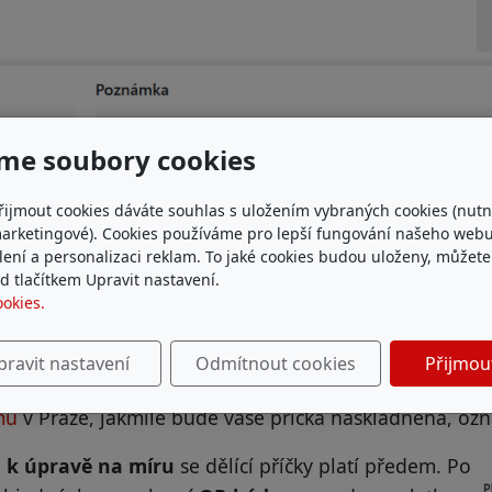
me soubory cookies
řijmout cookies dáváte souhlas s uložením vybraných cookies (nutn
marketingové). Cookies používáme pro lepší fungování našeho webu
ílení a personalizaci reklam. To jaké cookies budou uloženy, můžet
 tlačítkem Upravit nastavení.
ookies.
pravit nastavení
Odmítnout cookies
Přijmou
yrobenou lamelovou dělící příčku si můžete do 10 dn
mu
v Praze, jakmile bude vaše příčka naskladněna, oz
 k úpravě na míru
se dělící příčky platí předem. Po