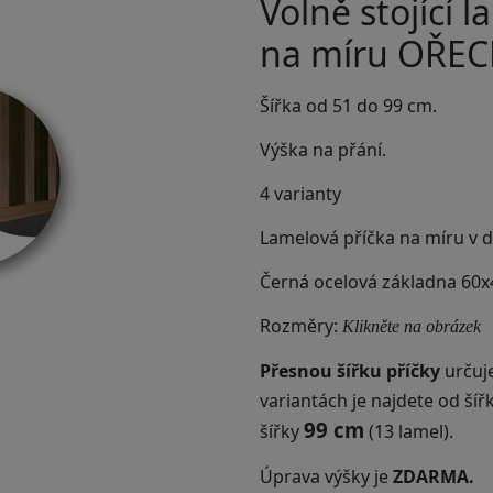
Volně stojící l
na míru OŘE
Šířka od 51 do 99 cm.
Výška na přání.
4 varianty
Lamelová příčka na míru v
Černá ocelová základna 60
Rozměry:
Klikněte na obrázek
Přesnou šířku příčky
určuje
variantách je najdete od šíř
99 cm
šířky
(13 lamel).
Úprava výšky je
ZDARMA.