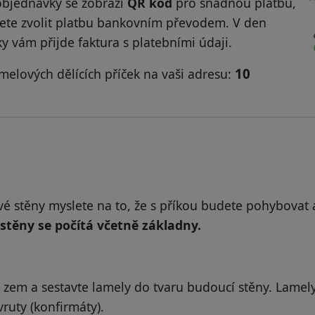
objednávky se zobrazí
QR kód
pro snadnou platbu,
te zvolit platbu bankovním převodem. V den
y vám přijde faktura s platebními údaji.
10
melových dělících příček na vaši adresu:
é stěny myslete na to, že s příkou budete pohybovat 
stěny se počítá včetně základny.
 zem a sestavte lamely do tvaru budoucí stěny. Lamel
ruty (konfirmáty).