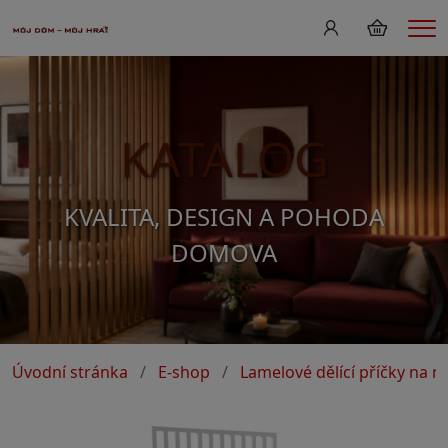
Me
KATALOG
KVALITA, DESIGN A POHODA
DOMOVA
Úvodní stránka
E-shop
Lamelové dělící příčky na m