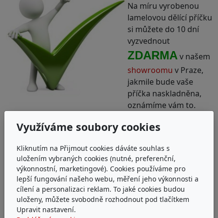
Na míru vyrobenou
lamelovou dělící příčku
si můžete do 10 dní
vyzvednout
ZDARMA
v našem
showroomu
v Praze,
jakmile bude vaše
příčka naskladněna,
oznámíme vám to.
Využíváme soubory cookies
Kliknutím na Přijmout cookies dáváte souhlas s
uložením vybraných cookies (nutné, preferenční,
výkonnostní, marketingové). Cookies používáme pro
lepší fungování našeho webu, měření jeho výkonnosti a
cílení a personalizaci reklam. To jaké cookies budou
uloženy, můžete svobodně rozhodnout pod tlačítkem
Vzhledem k úpravě na míru
se dělící příčky platí
Upravit nastavení.