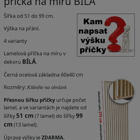
příčka na míru BÍLÁ
Šířka od 51 do 99 cm.
Výška na přání.
4 varianty
Lamelová příčka na míru v
BÍLÁ
dekoru
.
Černá ocelová základna 60x40 cm
Rozměry:
Klikněte na obrázek
Přesnou šířku příčky
určuje počet
lamel, a ve variantách je najdete od
51 cm
99
šířky
(7 lamel) do šířky
cm
(13 lamel).
Úprava výšky je
ZDARMA.