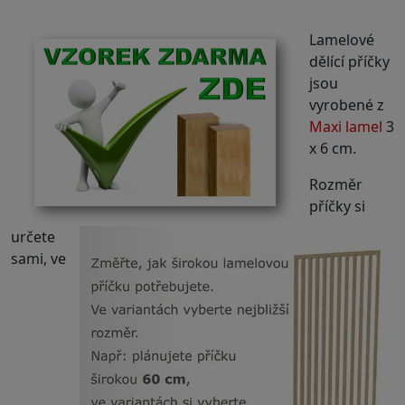
Lamelové
dělící příčky
jsou
vyrobené z
Maxi lamel
3
x 6 cm.
Rozměr
příčky si
určete
sami, ve