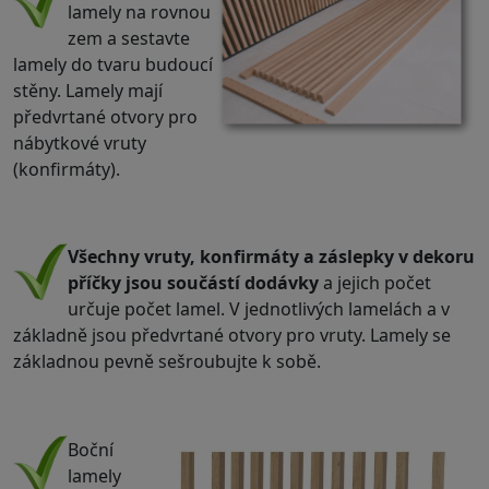
lamely na rovnou
zem a sestavte
lamely do tvaru budoucí
stěny. Lamely mají
předvrtané otvory pro
nábytkové vruty
(konfirmáty).
.
Všechny vruty, konfirmáty a záslepky v dekoru
příčky jsou součástí dodávky
a jejich počet
určuje počet lamel. V jednotlivých lamelách a v
základně jsou předvrtané otvory pro vruty. Lamely se
základnou pevně sešroubujte k sobě.
.
Boční
lamely