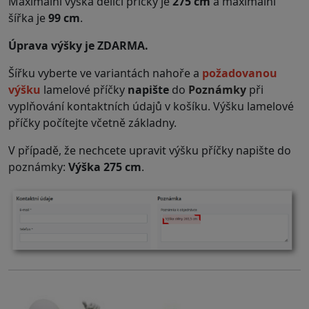
Maximální výška dělící příčky je
275 cm
a maximální
šířka je
99 cm
.
Úprava výšky je ZDARMA.
Šířku vyberte ve variantách nahoře a
požadovanou
výšku
lamelové příčky
napište
do
Poznámky
při
vyplňování kontaktních údajů v košíku. Výšku lamelové
příčky počítejte včetně základny.
V případě, že nechcete upravit výšku příčky napište do
poznámky:
Výška 275 cm
.
.