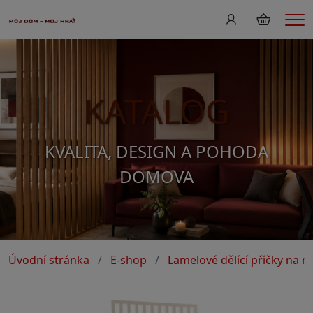
Me
KATALOG
KVALITA, DESIGN A POHODA
DOMOVA
Úvodní stránka
E-shop
Lamelové dělící příčky na m