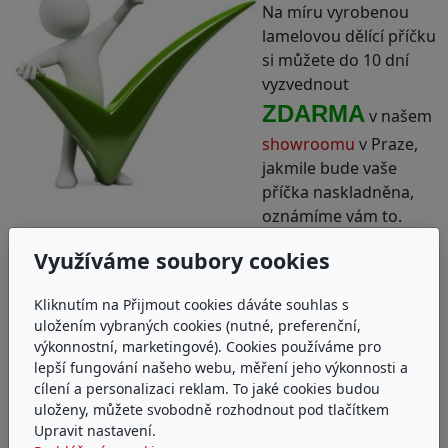
Na míru vyrobenou
lamelovou dělící příčku
si můžete do 10 dní
vyzvednout
ZDARMA
v našem
showroomu
v Praze,
jakmile bude vaše
příčka naskladněna,
oznámíme vám to.
Využíváme soubory cookies
Kliknutím na Přijmout cookies dáváte souhlas s
uložením vybraných cookies (nutné, preferenční,
výkonnostní, marketingové). Cookies používáme pro
lepší fungování našeho webu, měření jeho výkonnosti a
cílení a personalizaci reklam. To jaké cookies budou
uloženy, můžete svobodně rozhodnout pod tlačítkem
Vzhledem k úpravě na míru
se dělící příčky platí
Upravit nastavení.