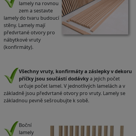
lamely na rovnou
zem a sestavte
lamely do tvaru budoucí
stěny. Lamely mají
předvrtané otvory pro
nábytkové vruty
(konfirmáty).
.
Všechny vruty, konfirmáty a záslepky v dekoru
příčky jsou součástí dodávky
a jejich počet
určuje počet lamel. V jednotlivých lamelách a v
základně jsou předvrtané otvory pro vruty. Lamely se
základnou pevně sešroubujte k sobě.
.
Boční
lamely