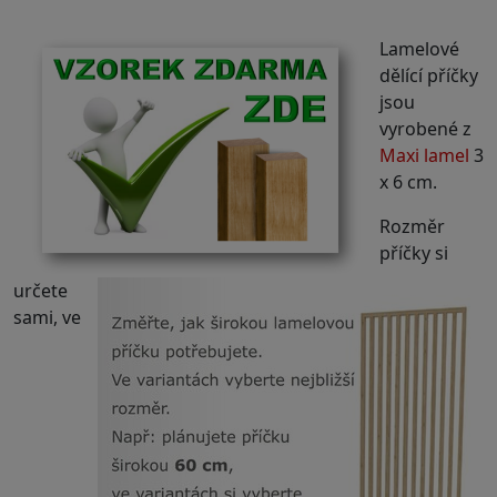
Lamelové
dělící příčky
jsou
vyrobené z
Maxi lamel
3
x 6 cm.
Rozměr
příčky si
určete
sami, ve