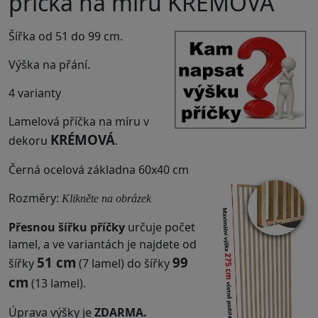
příčka na míru KRÉMOVÁ
Šířka od 51 do 99 cm.
Výška na přání.
4 varianty
Lamelová příčka na míru v
KRÉMOVÁ
dekoru
.
Černá ocelová základna 60x40 cm
Rozměry:
Klikněte na obrázek
Přesnou šířku příčky
určuje počet
lamel, a ve variantách je najdete od
51 cm
99
šířky
(7 lamel) do šířky
cm
(13 lamel).
Úprava výšky je
ZDARMA.