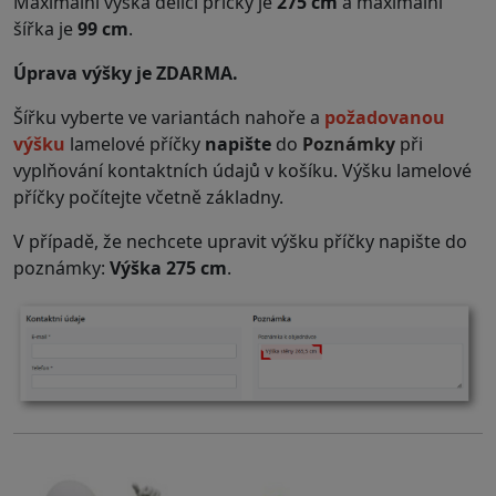
Maximální výška dělící příčky je
275 cm
a maximální
šířka je
99 cm
.
Úprava výšky je ZDARMA.
Šířku vyberte ve variantách nahoře a
požadovanou
výšku
lamelové příčky
napište
do
Poznámky
při
vyplňování kontaktních údajů v košíku. Výšku lamelové
příčky počítejte včetně základny.
V případě, že nechcete upravit výšku příčky napište do
poznámky:
Výška 275 cm
.
.