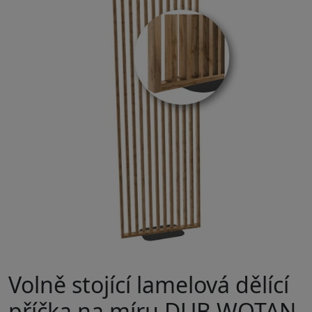
Volně stojící lamelová dělící
příčka na míru DUB WOTAN