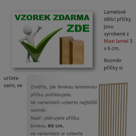
Lamelové
dělící příčky
jsou
vyrobené z
Maxi lamel
3
x 6 cm.
Rozměr
příčky si
určete
sami, ve