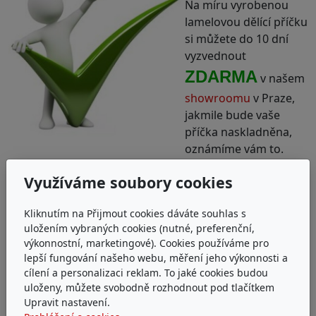
Na míru vyrobenou
lamelovou dělící příčku
si můžete do 10 dní
vyzvednout
ZDARMA
v našem
showroomu
v Praze,
jakmile bude vaše
příčka naskladněna,
oznámíme vám to.
Využíváme soubory cookies
Kliknutím na Přijmout cookies dáváte souhlas s
uložením vybraných cookies (nutné, preferenční,
výkonnostní, marketingové). Cookies používáme pro
lepší fungování našeho webu, měření jeho výkonnosti a
cílení a personalizaci reklam. To jaké cookies budou
uloženy, můžete svobodně rozhodnout pod tlačítkem
Vzhledem k úpravě na míru
se dělící příčky platí
Upravit nastavení.