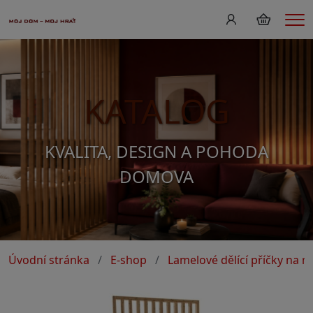
Me
KATALOG
KVALITA, DESIGN A POHODA
DOMOVA
Úvodní stránka
E-shop
Lamelové dělící příčky na m