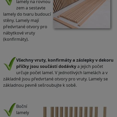
lamely na rovnou
zem a sestavte
lamely do tvaru budoucí
stěny. Lamely mají
předvrtané otvory pro
nábytkové vruty
(konfirmáty).
.
Všechny vruty, konfirmáty a záslepky v dekoru
příčky jsou součástí dodávky
a jejich počet
určuje počet lamel. V jednotlivých lamelách a v
základně jsou předvrtané otvory pro vruty. Lamely se
základnou pevně sešroubujte k sobě.
.
Boční
lamely