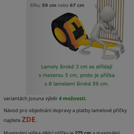
variantách jsouna výběr
4 možnosti.
Návod pro objednání dopravy a platby lamelové příčky
ZDE
najdete
.
Maximální výška dělící příčky je
275 cm
a maximální