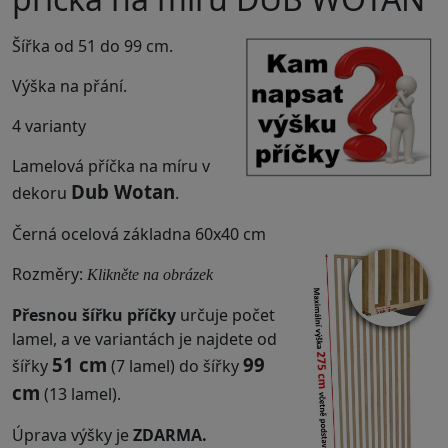
Šířka od 51 do 99 cm.
Výška na přání.
4 varianty
Lamelová příčka na míru v
Dub Wotan
dekoru
.
Černá ocelová základna 60x40 cm
Rozměry:
Klikněte na obrázek
Přesnou šířku příčky
určuje počet
lamel, a ve variantách je najdete od
51 cm
99
šířky
(7 lamel) do šířky
cm
(13 lamel).
Úprava výšky je
ZDARMA.