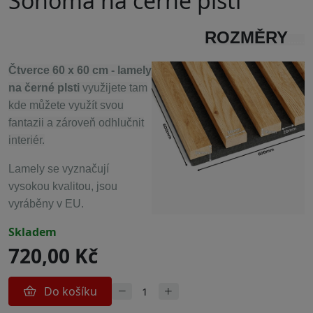
Sonoma na černé plsti
ROZMĚRY
......
Čtverce 60 x 60 cm - lamely
na černé plsti
využijete tam
kde můžete využít svou
fantazii a zároveň odhlučnit
interiér.
Lamely se vyznačují
vysokou kvalitou, jsou
vyráběny v EU.
skladem
720,00 Kč
Do košíku