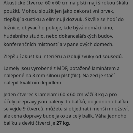
Akustické čtverce 60 x 60 cm na plsti mají širokou škálu
použití. Mohou sloužit jen jako dekorativní prvek,
zlepšují akustiku a eliminují dozvuk. Skvěle se hodí do
ložnice, obývacího pokoje, kde bývá domácí kino,
hudebního studio, nebo dokancelářských budov,
konferenčních místností a v panelových domech.
Zlepšují akustiku interiéru a izolují zvuky od sousedů.
Lamely jsou vyrobené z MDF, potažené laminátem a
nalepené na 8 mm silnou plsť (filc). Na zeď je stačí
nalepit kvalitním lepidlem.
Jeden čtverec s lamelami 60 x 60 cm váží 3 kg a pro
účely přepravy jsou baleny do balíků, do jednoho balíku
se vejde 9 čtverců, můžete si objednat i menší množství,
ale cena dopravy bude jako za celý balík. Váha jednoho
balíku s devíti čtverci je
27 kg.