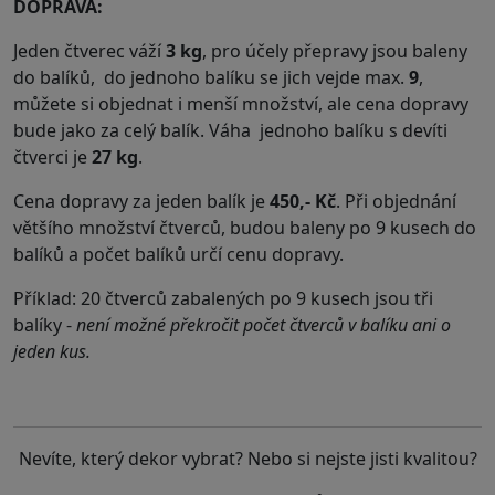
DOPRAVA:
Jeden čtverec váží
3 kg
, pro účely přepravy jsou baleny
do balíků, do jednoho balíku se jich vejde max.
9
,
můžete si objednat i menší množství, ale cena dopravy
bude jako za celý balík. Váha
jednoho
balíku
s devíti
čtverci je
27
kg
.
Cena dopravy za jeden balík je
450,- Kč
. Při objednání
většího množství čtverců, budou baleny po 9 kusech do
balíků a počet balíků určí cenu dopravy.
Příklad: 20 čtverců zabalených po 9 kusech jsou tři
balíky -
není možné překročit počet čtverců v balíku ani o
jeden kus.
Nevíte, který dekor vybrat? Nebo si nejste jisti kvalitou?