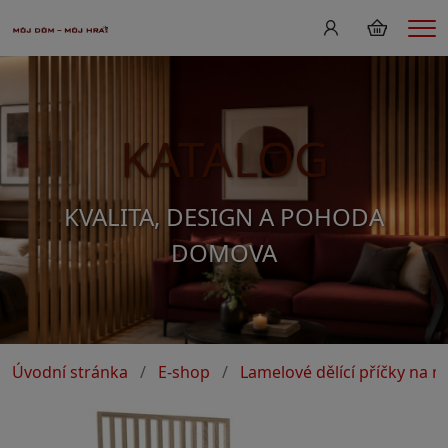
Me
KATALOG
KVALITA, DESIGN A POHODA
DOMOVA
Úvodní stránka
E-shop
Lamelové dělící příčky na m