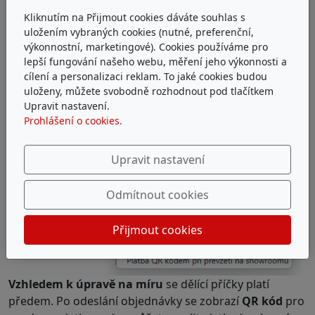
lamelovou dělící příčku
Kliknutím na Přijmout cookies dáváte souhlas s
si můžete do 10 dní
uložením vybraných cookies (nutné, preferenční,
vyzvednout
výkonnostní, marketingové). Cookies používáme pro
ZDARMA
lepší fungování našeho webu, měření jeho výkonnosti a
v našem
cílení a personalizaci reklam. To jaké cookies budou
showroomu
v Praze,
uloženy, můžete svobodně rozhodnout pod tlačítkem
jakmile bude vaše
Upravit nastavení.
příčka naskladněna,
Prohlášení o cookies.
oznámíme vám to.
Upravit nastavení
Odmítnout cookies
Přijmout cookies
Vzhledem k úpravě na míru
se dělící příčky platí
předem. Po odeslání objednávky se zobrazí
QR kód
pro