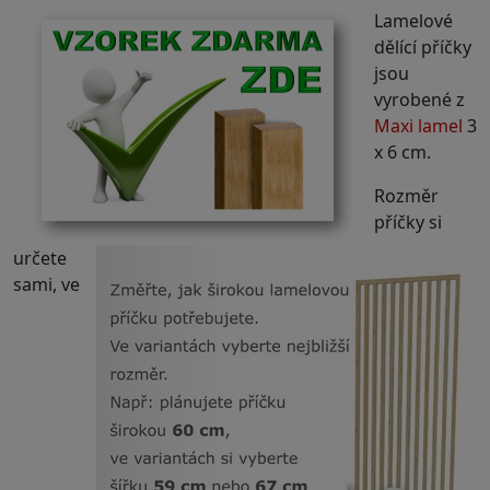
Lamelové
dělící příčky
jsou
vyrobené z
Maxi lamel
3
x 6 cm.
Rozměr
příčky si
určete
sami, ve