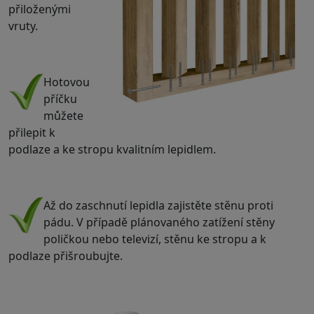
přiloženými
vruty.
.
Hotovou
příčku
můžete
přilepit k
podlaze a ke stropu kvalitním lepidlem.
.
Až do zaschnutí lepidla zajistěte stěnu proti
pádu. V případě plánovaného zatížení stěny
poličkou nebo televizí, stěnu ke stropu a k
podlaze přišroubujte.