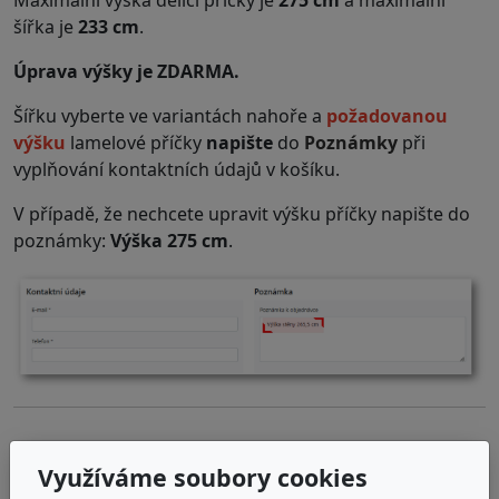
Maximální výška dělící příčky je
275 cm
a maximální
šířka je
233 cm
.
Úprava výšky je ZDARMA.
Šířku vyberte ve variantách nahoře a
požadovanou
výšku
lamelové příčky
napište
do
Poznámky
při
vyplňování kontaktních údajů v košíku.
V případě, že nechcete upravit výšku příčky napište do
poznámky:
Výška 275 cm
.
.
Využíváme soubory cookies
Na míru vyrobenou