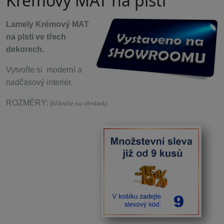
Krémový MAT na plsti
Lamely Krémový MAT
na plsti ve třech
dekorech.
Vytvořte si moderní a
nadčasový interiér.
ROZMĚRY:
(
klikněte na obrázek)