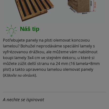
Náš tip
Potřebujete panely na plsti olemovat koncovou
lamelou? Bohužel neprodáváme speciální lamely s
vyfrézovanou drážkou, ale můžeme vám nabídnout
koupi lamely 3x4 cm ve stejném dekoru, u které si
můžete zúžit delší stranu na 24 mm (16 lamela+8mm
plsť) a takto upravenou lamelou olemovat panely
(
).
Klikněte na obrázek
.
A nechte se ispirovat