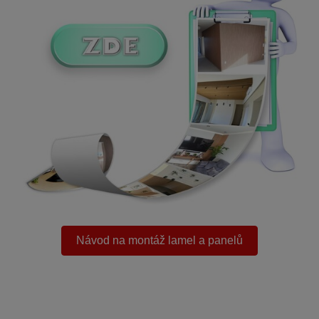
.
Návod na montáž lamel a panelů