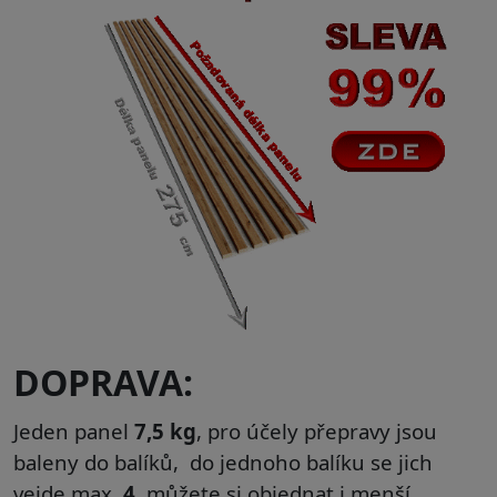
DOPRAVA:
Jeden panel
7,5 kg
, pro účely přepravy jsou
baleny do balíků, do jednoho balíku se jich
vejde max.
4
, můžete si objednat i menší