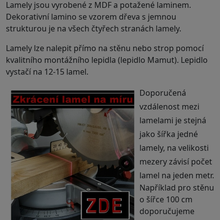
Lamely jsou vyrobené z MDF a potažené laminem.
Dekorativní lamino se vzorem dřeva s jemnou
strukturou je na všech čtyřech stranách lamely.
.
Lamely lze nalepit přímo na stěnu nebo strop pomocí
kvalitního montážního lepidla (lepidlo Mamut). Lepidlo
vystačí na 12-15 lamel.
Doporučená
vzdálenost mezi
lamelami je stejná
jako šířka jedné
lamely, na velikosti
mezery závisí počet
lamel na jeden metr.
Například pro stěnu
o šířce 100 cm
doporučujeme