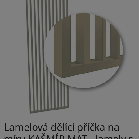
Lamelová dělící příčka na
míru KAŠMÍR MAT - lamely s