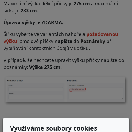
Maximální výška dělící příčky je
275 cm
a maximální
šířka je
233 cm
.
Úprava výšky je ZDARMA.
Šířku vyberte ve variantách nahoře a
požadovanou
výšku
lamelové příčky
napište
do
Poznámky
při
vyplňování kontaktních údajů v košíku.
V případě, že nechcete upravit výšku příčky napište do
poznámky:
Výška 275 cm
.
.
Využíváme soubory cookies
Na míru vyrobenou