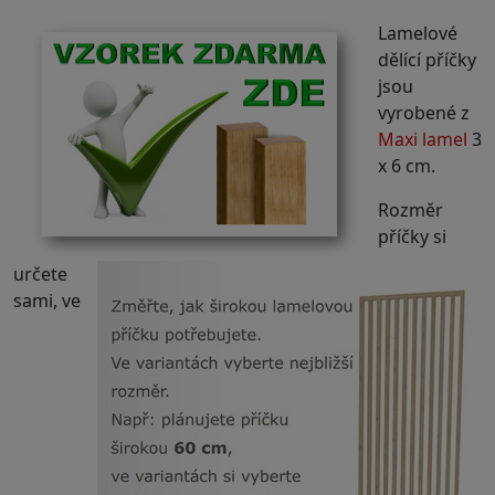
Lamelové
dělící příčky
jsou
vyrobené z
Maxi lamel
3
x 6 cm.
Rozměr
příčky si
určete
sami, ve