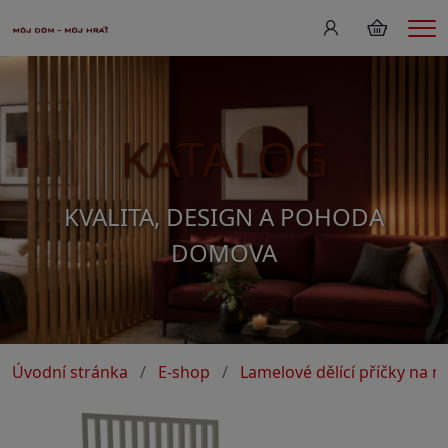
Me
KATALOG
KVALITA, DESIGN A POHODA
DOMOVA
Úvodní stránka
E-shop
Lamelové dělící příčky na m