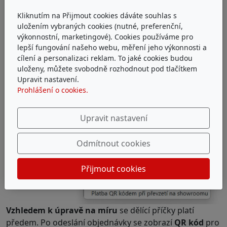
lamelovou dělící příčku
Kliknutím na Přijmout cookies dáváte souhlas s
si můžete do 10 dní
uložením vybraných cookies (nutné, preferenční,
vyzvednout
výkonnostní, marketingové). Cookies používáme pro
lepší fungování našeho webu, měření jeho výkonnosti a
ZDARMA
v našem
cílení a personalizaci reklam. To jaké cookies budou
showroomu
v Praze,
uloženy, můžete svobodně rozhodnout pod tlačítkem
jakmile bude vaše
Upravit nastavení.
příčka naskladněna,
Prohlášení o cookies.
oznámíme vám to.
Upravit nastavení
Odmítnout cookies
Přijmout cookies
Vzhledem k úpravě na míru
se dělící příčky platí
předem. Po odeslání objednávky se zobrazí
QR kód
pro