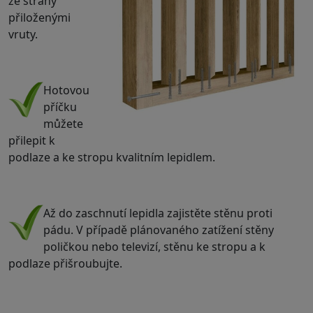
ze strany
přiloženými
vruty.
.
Hotovou
příčku
můžete
přilepit k
podlaze a ke stropu kvalitním lepidlem.
.
Až do zaschnutí lepidla zajistěte stěnu proti
pádu. V případě plánovaného zatížení stěny
poličkou nebo televizí, stěnu ke stropu a k
podlaze přišroubujte.