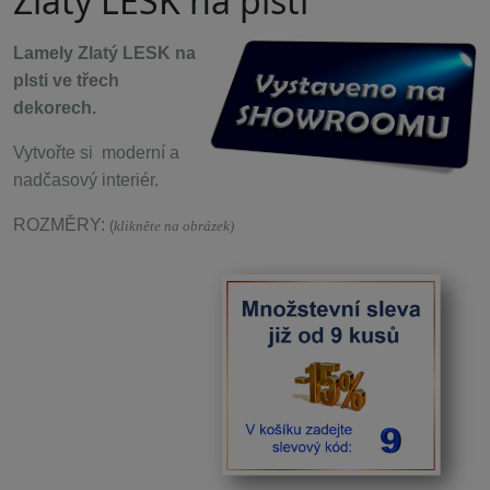
Zlatý LESK na plsti
Lamely Zlatý LESK na
plsti ve třech
dekorech.
Vytvořte si moderní a
nadčasový interiér.
ROZMĚRY:
(
klikněte na obrázek)