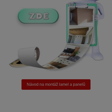
.
Návod na montáž lamel a panelů