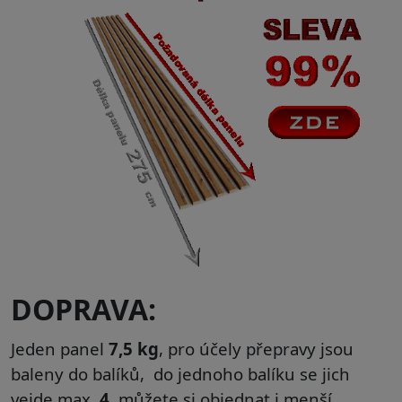
DOPRAVA:
Jeden panel
7,5 kg
, pro účely přepravy jsou
baleny do balíků, do jednoho balíku se jich
vejde max.
4
, můžete si objednat i menší