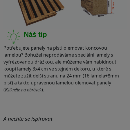
Náš tip
Potřebujete panely na plsti olemovat koncovou
lamelou? Bohužel neprodáváme speciální lamely s
vyfrézovanou drážkou, ale můžeme vám nabídnout
koupi lamely 3x4 cm ve stejném dekoru, u které si
můžete zúžit delší stranu na 24 mm (16 lamela+8mm
plsť) a takto upravenou lamelou olemovat panely
(
).
Klikněte na obrázek
.
A nechte se ispirovat