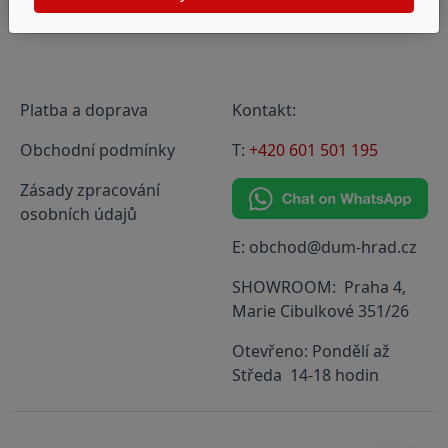
Platba a doprava
Kontakt:
Obchodní podmínky
T:
+420 601 501 195
Zásady zpracování
osobních údajů
E: obchod@dum-hrad.cz
SHOWROOM: Praha 4,
Marie Cibulkové 351/26
Otevřeno: Pondělí až
Středa 14-18 hodin