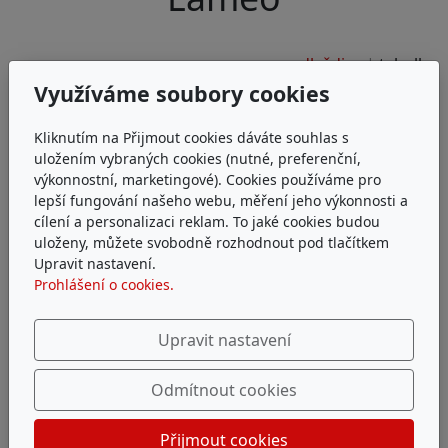
dlaždice
tabulka
Využíváme soubory cookies
Vzory panelů
Kliknutím na Přijmout cookies dáváte souhlas s
17. 11. 2024
uložením vybraných cookies (nutné, preferenční,
PDF
výkonnostní, marketingové). Cookies používáme pro
lepší fungování našeho webu, měření jeho výkonnosti a
682,23 kB
cílení a personalizaci reklam. To jaké cookies budou
-
uloženy, můžete svobodně rozhodnout pod tlačítkem
Upravit nastavení.
Prohlášení o cookies.
Vzory panelů 2
17. 11. 2024
Upravit nastavení
JPG
138,46 kB
Odmítnout cookies
-
Přijmout cookies