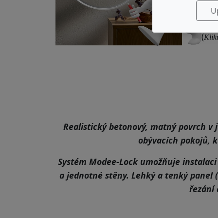
Deko
U
vari
(
Klik
Realistický betonový, matný povrch v
obývacích pokojů, 
Systém
Modee-Lock
umožňuje instalaci 
a jednotné stěny. Lehký a tenký pane
řezání 