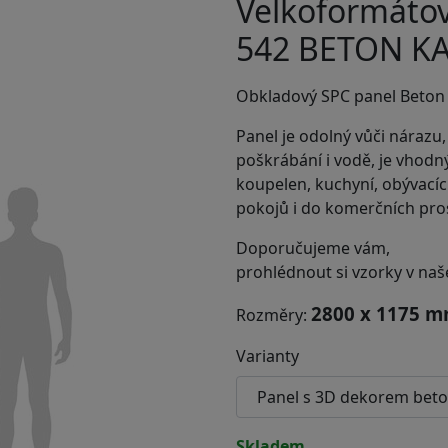
Velkoformáto
542 BETON K
Obkladový SPC panel Beton 
Panel je odolný vůči nárazu,
poškrábání i vodě, je vhodn
koupelen, kuchyní, obývací
pokojů i do komerčních pros
Doporučujeme vám,
prohlédnout si vzorky v n
2800 x 1175 
Rozměry:
Varianty
skladem