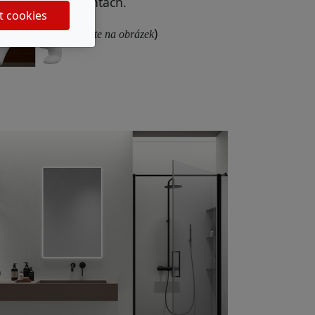
variantách.
t cookies
(
)
Klikněte na obrázek