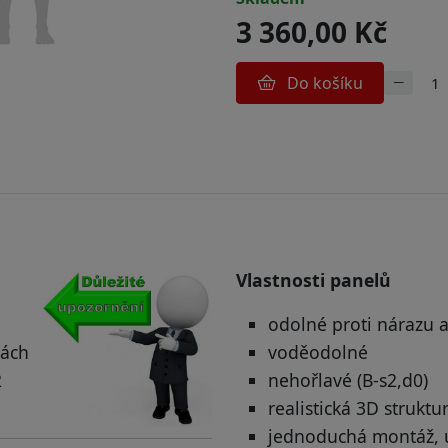
3 360,00 Kč
Do košíku
.
Vlastnosti panelů
odolné proti nárazu a
tách
voděodolné
2
nehořlavé (B-s2,d0)
realistická 3D struktu
jednoduchá montáž, ú