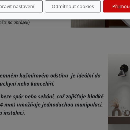
r si zvolte nahoře ve
pravit nastavení
Odmítnout cookies
Přijmou
antách.
)
něte na obrázek
.
 jemném kašmírovém odstínu je ideální do
kuchyní nebo kanceláří.
beze spár nebo sekání, což zajišťuje hladké
l (4 mm) umožňuje jednoduchou manipulaci,
a instalaci.