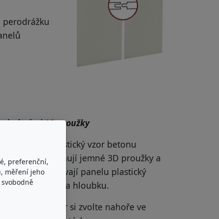
a perodrážku
anelů
s drobnými 3D proužky
Realistický vzor betonu
doplňují jemné 3D proužky a
é, preferenční,
dodávají panelu plastický
, měření jeho
e svobodně
efekt a hloubku.
Dekor si zvolte nahoře ve