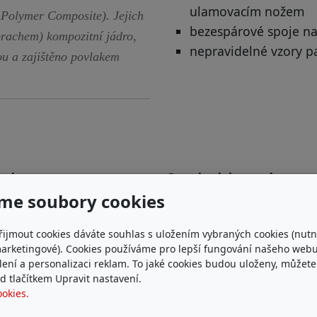
ulamovacím nožem
 Polymer Composite). Jejich
bezespárové spoje n
rachem) kompozitní jádro,
nepravidelné vzory p
ou a zajištěno povlakem
em betonu
Panel s dekorem betonu 
me soubory cookies
r panelu realisticky
razuje jemnou texturu
řijmout cookies dáváte souhlas s uložením vybraných cookies (nutn
onu, 3D efekt dodává
marketingové). Cookies používáme pro lepší fungování našeho webu
ílení a personalizaci reklam. To jaké cookies budou uloženy, můžet
ru příjemnou hloubku a
 tlačítkem Upravit nastavení.
ozený charakter.
ookies.