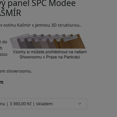
vý panel SPC Modee
AŠMÍR
v ostínu Kašmír s jemnou 3D strukturou..
ý do
ch
tor.
ašem showroomu.
mm