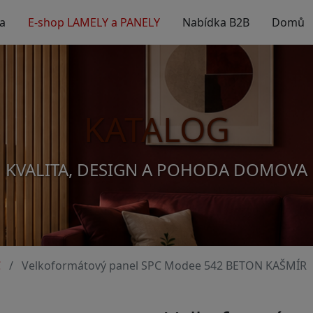
a
E-shop LAMELY a PANELY
Nabídka B2B
Domů
KATALOG
KVALITA, DESIGN A POHODA DOMOVA
C
Velkoformátový panel SPC Modee 542 BETON KAŠMÍR