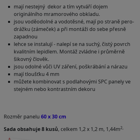
mají nestejný dekor a tím vytváří dojem
originálního mramorového obkladu.
jsou voděodolné a vodotěsné, mají po straně pero-
drážku (zámeček) a při montáži do sebe přesně
zapadnou
lehce se instalují - nalepí se na suchý, čistý povrch
kvalitním lepidlem. Montáž zvládne i průměrně
šikovný člověk.
jsou odolné vůči UV záření, poškrábání a nárazu
mají tloušťku 4 mm
můžete kombinovat s podlahovými SPC panely ve
stejném nebo kontrastním dekoru
Rozměr panelu
60 x 30 cm
2,
Sada obsahuje 8 kusů
, celkem 1,2 x 1,2 m, 1,44m