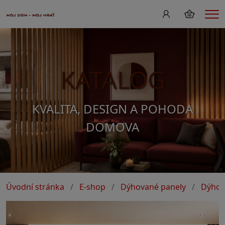
Me
KATALOG
KVALITA, DESIGN A POHODA
DOMOVA
Úvodní stránka
E-shop
Dýhované panely
Dýhov