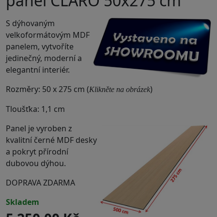
panel CLARO 50x275 cm
S dýhovaným
velkoformátovým MDF
panelem, vytvoříte
jedinečný, moderní a
elegantní interiér.
Rozměry: 50 x 275 cm (
)
Klikněte na obrázek
Tloušťka: 1,1 cm
Panel je vyroben z
kvalitní černé MDF desky
a pokryt přírodní
dubovou dýhou.
DOPRAVA ZDARMA
skladem