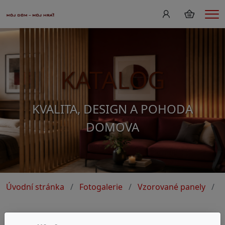
Me
KATALOG
KVALITA, DESIGN A POHODA
DOMOVA
Úvodní stránka
Fotogalerie
Vzorované panely
v
vzory