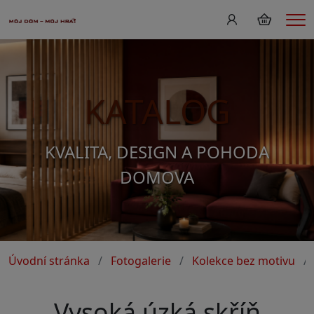
Me
KATALOG
KVALITA, DESIGN A POHODA
DOMOVA
Úvodní stránka
Fotogalerie
Kolekce bez motivu
Vysoká úzká skříň