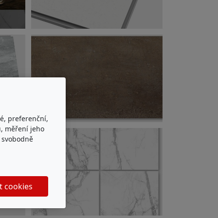
é, preferenční,
, měření jeho
e svobodně
t cookies