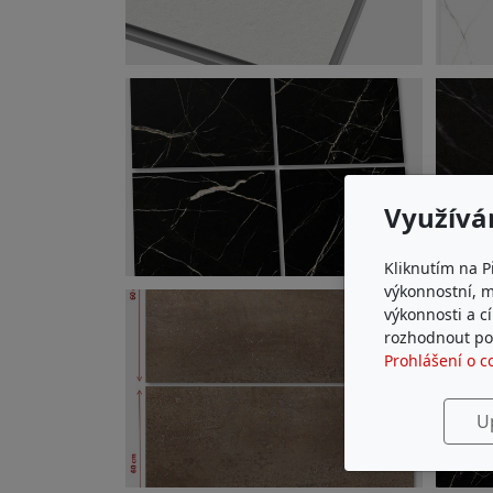
Využívá
Kliknutím na P
výkonnostní, 
výkonnosti a c
rozhodnout pod
Prohlášení o c
U