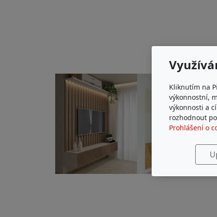
Využívá
Kliknutím na P
výkonnostní, 
výkonnosti a c
rozhodnout pod
Prohlášení o c
U