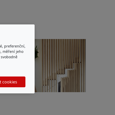
é, preferenční,
, měření jeho
e svobodně
t cookies