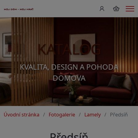
Me
KATALOG
KVALITA, DESIGN A POHODA
DOMOVA
Úvodní stránka
Fotogalerie
Lamely
Předsíň
Předsíň