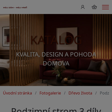
Me
KATALOG
KVALITA, DESIGN A POHODA
DOMOVA
Úvodní stránka
Fotogalerie
Dřevo života
Podzim
Podzimní strom 3 díly