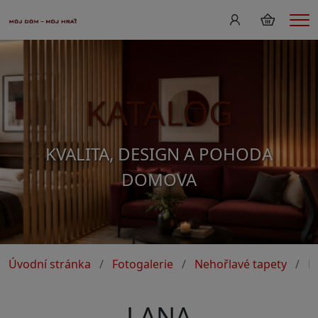
Me
KATALOG
KVALITA, DESIGN A POHODA
DOMOVA
Úvodní stránka
Fotogalerie
Nehořlavé tapety
L
LANA