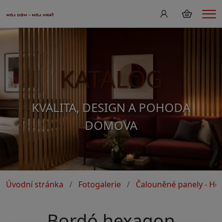
Me
KATALOG
KVALITA, DESIGN A POHODA
DOMOVA
Úvodní stránka
Fotogalerie
Čalouněné panely - H
Bordó hexagon